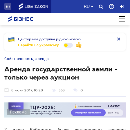
RU
БІЗНЕС
Ця сторінка доступна рідною мовою.
Перейти на українську
Собственность, аренда
Аренда государственной земли -
только через аукцион
8 июня 2017, 10:28
353
0
Реклама
7 июня Кабмином были установлены условия