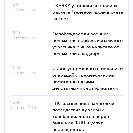
16.01
НКРЭКУ установила правила
7 августа 2026
расчета "зеленой" доли в счете
за свет
15.10
Освобождает ли военное
7 августа 2026
положение профессионального
участника рынка капитала от
положений о надзоре
13.40
С 7 августа меняется механизм
7 августа 2026
операций с трехмесячными
лимитированными
депозитными сертификатами
12.09
ГНС разъяснила налоговые
7 августа 2026
последствия курсовых
колебаний, долгов перед
бывшими ФЛП и услуг
нерезидентов