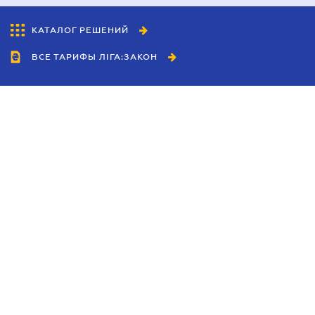
КАТАЛОГ РЕШЕНИЙ
ВСЕ ТАРИФЫ ЛІГА:ЗАКОН
Сотрудничество
Агенты
Дилеры
Политика
конфиденциальности
Условия использования
сайта
Реклама
Блог
Новости компании
Руководства