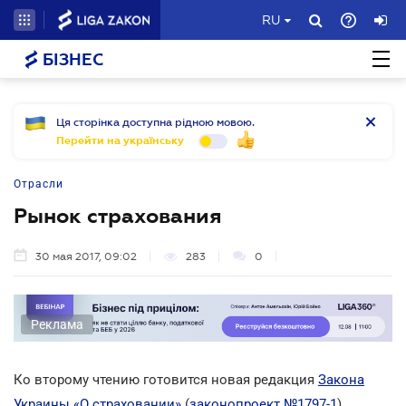
RU
БІЗНЕС
Ця сторінка доступна рідною мовою.
Перейти на українську
Отрасли
Рынок страхования
30 мая 2017, 09:02
283
0
Реклама
Ко второму чтению готовится новая редакция
Закона
Украины «О страховании»
(
законопроект №1797-1
),