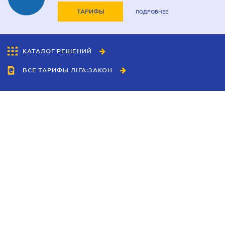
ТАРИФЫ
ПОДРОБНЕЕ
КАТАЛОГ РЕШЕНИЙ
ВСЕ ТАРИФЫ ЛІГА:ЗАКОН
Сотрудничество
Агенты
Дилеры
Политика
конфиденциальности
Условия использования
сайта
Реклама
Блог