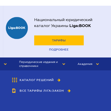
Национальный юридический
Liga:BOOK
каталог Украины
ТАРИФЫ
ПОДРОБНЕЕ
Периодические издания и
Академия
справочники
ЮРИСТ&ЗАКОН
АКАДЕМИЯ ЛІГА:ЗАКОН
КАТАЛОГ РЕШЕНИЙ
БУХГАЛТЕР&ЗАКОН
ВСЕ ТАРИФЫ ЛІГА:ЗАКОН
ВЕСТНИК МСФО
ИНТЕРБУХ
ЛИЧНЫЙ ЭКСПЕРТ