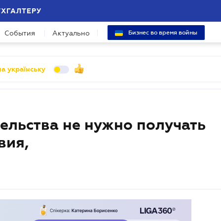
УХГАЛТЕРУ
События
Актуально
Бизнес во время войны
а українську
ельства не нужно получать
вия,