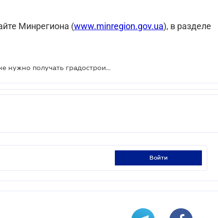
айте Минрегиона (
www.minregion.gov.ua
), в разделе
На какие объекты строительства не нужно получать градостроительные условия,
войти