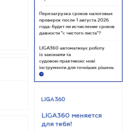
Перезагрузка сроков налоговых
проверок после 1 августа 2026
года: будет ли исчисление сроков
давности "с чистого листа"?
LIGA360 автоматизує роботу
із законами та
судовою практикою: нові
інструменти для точніших рішень
R
LIGA360 меняется
для тебя!