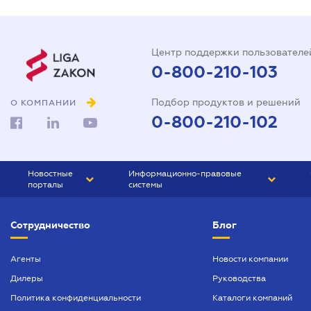
Центр поддержки пользователе
0-800-210-103
Подбор продуктов и решений
О КОМПАНИИ
0-800-210-102
Новостные
Информационно-правовые
порталы
системы
ЮРЛИГА
Право Украины
Сотрудничество
Блог
БИЗНЕС
ГРАНД
БУХГАЛТЕР.ua
ПРАЙМ
Агенты
Новости компании
Дилеры
Руководства
БУХГАЛТЕР ПРОФ
Политика конфиденциальности
Каталоги компаний
ЮРИСТ ПРОФ