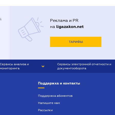
й
Реклама и PR
ligazakon.net
на
ТАРИФЫ
Сервисы анализа и
Сервисы электронной отчетности и
мониторинга
документооборота
CONTR AGENT
Liga:REPORT
Поддержка и контакты
SMS-МАЯК
VERDICTUM
Поддержка абонентов
Напишите нам
SEMANTRUM
Рассылки
SMS-МАЯК ИПОТЕКА