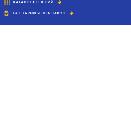
КАТАЛОГ РЕШЕНИЙ
ВСЕ ТАРИФЫ ЛІГА:ЗАКОН
Сотрудничество
Агенты
Дилеры
Политика
конфиденциальности
Условия использования
сайта
Реклама
Блог
Новости компании
Руководства
Каталоги компаний