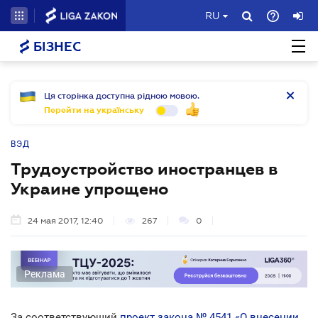
RU
БІЗНЕС
Ця сторінка доступна рідною мовою.
Перейти на українську
ВЭД
Трудоустройство иностранцев в
Украине упрощено
24 мая 2017, 12:40
267
0
Реклама
За соответствующий
проект закона № 4541 «О внесении