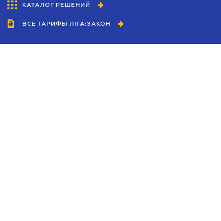
КАТАЛОГ РЕШЕНИЙ
ВСЕ ТАРИФЫ ЛІГА:ЗАКОН
Сотрудничество
Агенты
Дилеры
Политика
конфиденциальности
Условия использования
сайта
Реклама
Блог
Новости компании
Руководства
Каталоги компаний