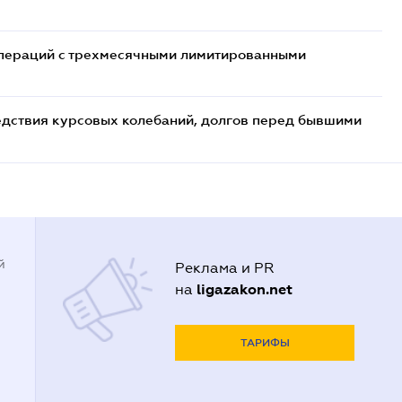
 операций с трехмесячными лимитированными
едствия курсовых колебаний, долгов перед бывшими
й
Реклама и PR
ligazakon.net
на
ТАРИФЫ