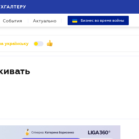
УХГАЛТЕРУ
События
Актуально
Бизнес во время войны
а українську
живать