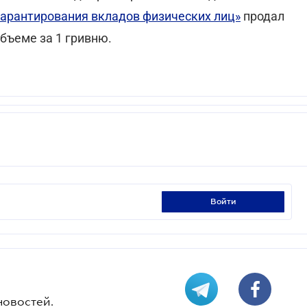
гарантирования вкладов физических лиц»
продал
бъеме за 1 гривню.
войти
новостей.