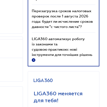
Перезагрузка сроков налоговых
проверок после 1 августа 2026
года: будет ли исчисление сроков
давности "с чистого листа"?
LIGA360 автоматизує роботу
із законами та
судовою практикою: нові
інструменти для точніших рішень
R
LIGA360 меняется
для тебя!