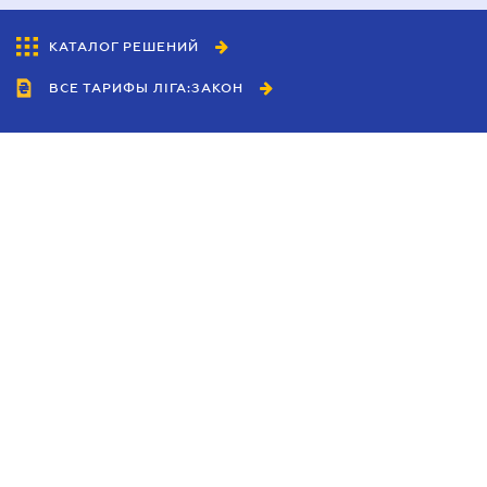
КАТАЛОГ РЕШЕНИЙ
ВСЕ ТАРИФЫ ЛІГА:ЗАКОН
Сотрудничество
Агенты
Дилеры
Политика
конфиденциальности
Условия использования
сайта
Реклама
Блог
Новости компании
Руководства