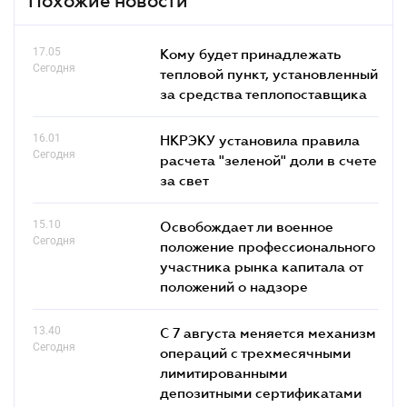
Похожие новости
17.05
Кому будет принадлежать
Сегодня
тепловой пункт, установленный
за средства теплопоставщика
16.01
НКРЭКУ установила правила
Сегодня
расчета "зеленой" доли в счете
за свет
15.10
Освобождает ли военное
Сегодня
положение профессионального
участника рынка капитала от
положений о надзоре
13.40
С 7 августа меняется механизм
Сегодня
операций с трехмесячными
лимитированными
депозитными сертификатами