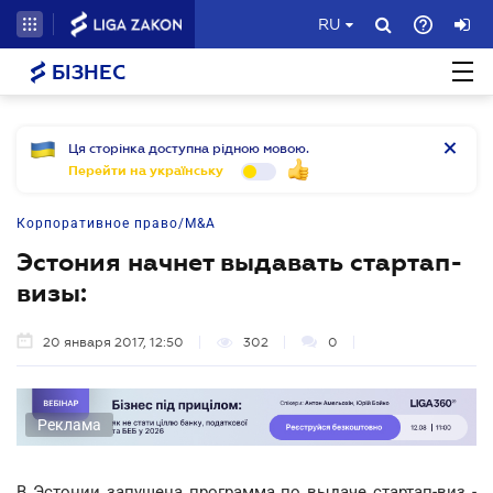
RU
БІЗНЕС
Ця сторінка доступна рідною мовою.
Перейти на українську
Корпоративное право/M&A
Эстония начнет выдавать стартап-
визы:
20 января 2017, 12:50
302
0
Реклама
В Эстонии запущена программа по выдаче стартап-виз -