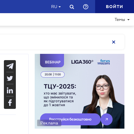
ВОЙТИ
RU
Темы
Реклама