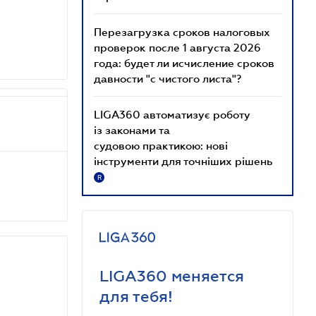
Перезагрузка сроков налоговых
проверок после 1 августа 2026
года: будет ли исчисление сроков
давности "с чистого листа"?
LIGA360 автоматизує роботу
із законами та
судовою практикою: нові
інструменти для точніших рішень
R
LIGA360 меняется
для тебя!