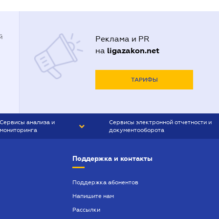
й
Реклама и PR
ligazakon.net
на
ТАРИФЫ
Сервисы анализа и
Сервисы электронной отчетности и
мониторинга
документооборота
CONTR AGENT
Liga:REPORT
Поддержка и контакты
SMS-МАЯК
VERDICTUM
Поддержка абонентов
Напишите нам
SEMANTRUM
Рассылки
SMS-МАЯК ИПОТЕКА