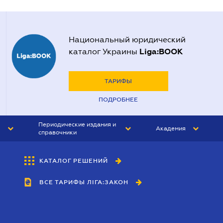
Национальный юридический
Liga:BOOK
каталог Украины
ТАРИФЫ
ПОДРОБНЕЕ
Периодические издания и
Академия
справочники
ЮРИСТ&ЗАКОН
АКАДЕМИЯ ЛІГА:ЗАКОН
КАТАЛОГ РЕШЕНИЙ
БУХГАЛТЕР&ЗАКОН
ВСЕ ТАРИФЫ ЛІГА:ЗАКОН
ВЕСТНИК МСФО
ИНТЕРБУХ
ЛИЧНЫЙ ЭКСПЕРТ