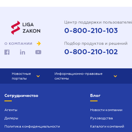
Центр поддержки пользователе
0-800-210-103
Подбор продуктов и решений
О КОМПАНИИ
0-800-210-102
Новостные
Информационно-правовые
порталы
системы
ЮРЛИГА
Право Украины
Сотрудничество
Блог
БИЗНЕС
ГРАНД
БУХГАЛТЕР.ua
ПРАЙМ
Агенты
Новости компании
Дилеры
Руководства
БУХГАЛТЕР ПРОФ
Политика конфиденциальности
Каталоги компаний
ЮРИСТ ПРОФ