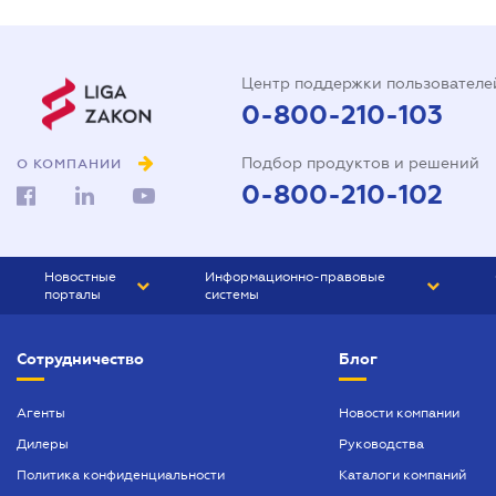
Центр поддержки пользователе
0-800-210-103
Подбор продуктов и решений
О КОМПАНИИ
0-800-210-102
Новостные
Информационно-правовые
порталы
системы
ЮРЛИГА
Право Украины
Сотрудничество
Блог
БИЗНЕС
ГРАНД
БУХГАЛТЕР.ua
ПРАЙМ
Агенты
Новости компании
Дилеры
Руководства
БУХГАЛТЕР ПРОФ
Политика конфиденциальности
Каталоги компаний
ЮРИСТ ПРОФ