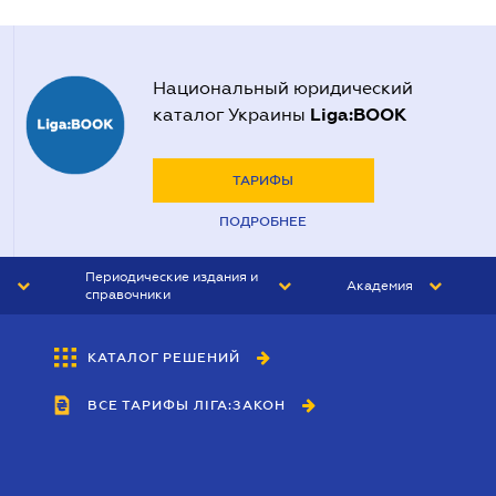
Национальный юридический
Liga:BOOK
каталог Украины
ТАРИФЫ
ПОДРОБНЕЕ
Периодические издания и
Академия
справочники
ЮРИСТ&ЗАКОН
АКАДЕМИЯ ЛІГА:ЗАКОН
КАТАЛОГ РЕШЕНИЙ
БУХГАЛТЕР&ЗАКОН
ВСЕ ТАРИФЫ ЛІГА:ЗАКОН
ВЕСТНИК МСФО
ИНТЕРБУХ
ЛИЧНЫЙ ЭКСПЕРТ