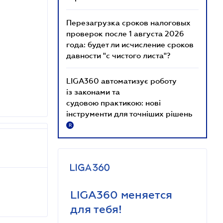
Перезагрузка сроков налоговых
проверок после 1 августа 2026
года: будет ли исчисление сроков
давности "с чистого листа"?
LIGA360 автоматизує роботу
із законами та
судовою практикою: нові
інструменти для точніших рішень
R
LIGA360 меняется
для тебя!