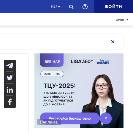
ВОЙТИ
RU
Темы
Реклама