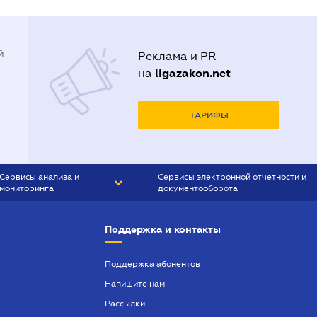
й
Реклама и PR
ligazakon.net
на
ТАРИФЫ
Сервисы анализа и
Сервисы электронной отчетности и
мониторинга
документооборота
CONTR AGENT
Liga:REPORT
Поддержка и контакты
SMS-МАЯК
VERDICTUM
Поддержка абонентов
Напишите нам
SEMANTRUM
Рассылки
SMS-МАЯК ИПОТЕКА