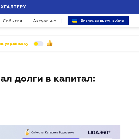
УХГАЛТЕРУ
События
Актуально
Бизнес во время войны
а українську
ал долги в капитал: