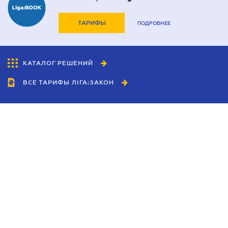
ТАРИФЫ
ПОДРОБНЕЕ
КАТАЛОГ РЕШЕНИЙ
ВСЕ ТАРИФЫ ЛІГА:ЗАКОН
Сотрудничество
Агенты
Дилеры
Политика
конфиденциальности
Условия использования
сайта
Реклама
Блог