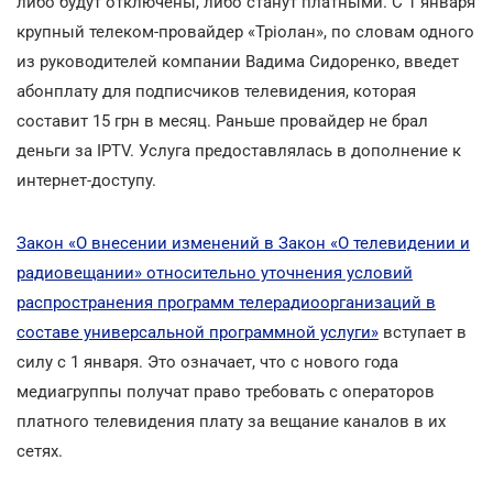
либо будут отключены, либо станут платными. С 1 января
крупный телеком-провайдер «Тріолан», по словам одного
из руководителей компании Вадима Сидоренко, введет
абонплату для подписчиков телевидения, которая
составит 15 грн в месяц. Раньше провайдер не брал
деньги за IPTV. Услуга предоставлялась в дополнение к
интернет-доступу.
Закон «О внесении изменений в Закон «О телевидении и
радиовещании» относительно уточнения условий
распространения программ телерадиоорганизаций в
составе универсальной программной услуги»
вступает в
силу с 1 января. Это означает, что с нового года
медиагруппы получат право требовать с операторов
платного телевидения плату за вещание каналов в их
сетях.