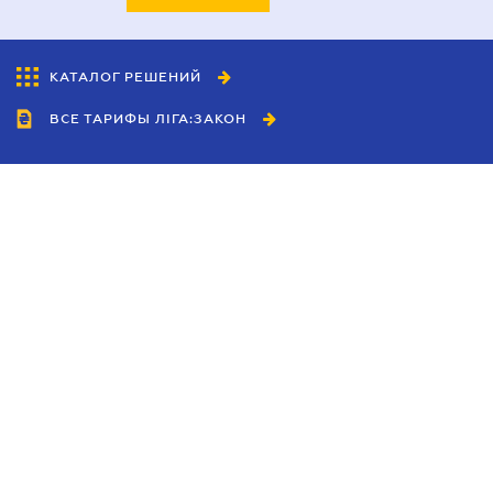
КАТАЛОГ РЕШЕНИЙ
ВСЕ ТАРИФЫ ЛІГА:ЗАКОН
Сотрудничество
Агенты
Дилеры
Политика
конфиденциальности
Условия использования
сайта
Реклама
Блог
Новости компании