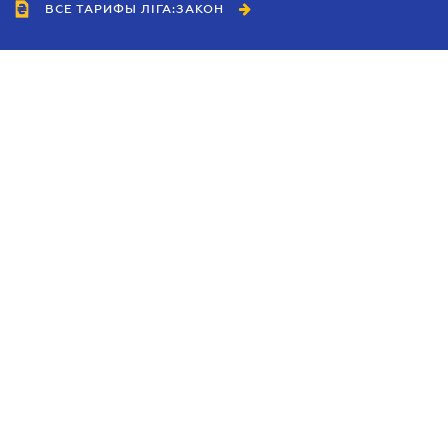
ВСЕ ТАРИФЫ ЛІГА:ЗАКОН
Сотрудничество
Агенты
Дилеры
Политика
конфиденциальности
Условия использования
сайта
Реклама
Блог
Новости компании
Руководства
Каталоги компаний
Темы в центре внимания