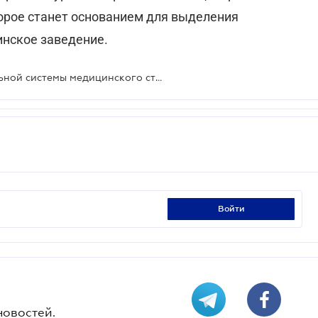
орое станет основанием для выделения
нское заведение.
Утверждена Концепция национальной системы медицинского страхования:
войти
новостей.