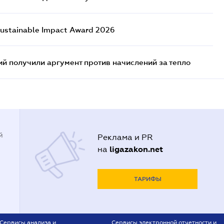
ustainable Impact Award 2026
 получили аргумент против начислений за тепло
й
Реклама и PR
ligazakon.net
на
ТАРИФЫ
Сервисы анализа и
Сервисы электронной отчетности и