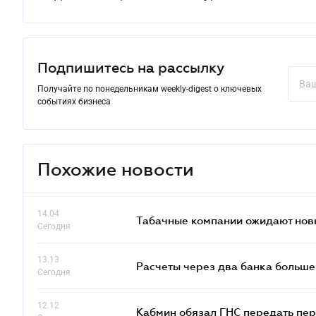
Подпишитесь на рассылку
Получайте по понедельникам weekly-digest о ключевых
событиях бизнеса
Похожие новости
14.04
Табачные компании ожидают нов
Сегодня
13.13
Расчеты через два банка больше
Сегодня
12.12
Кабмин обязал ГНС передать пер