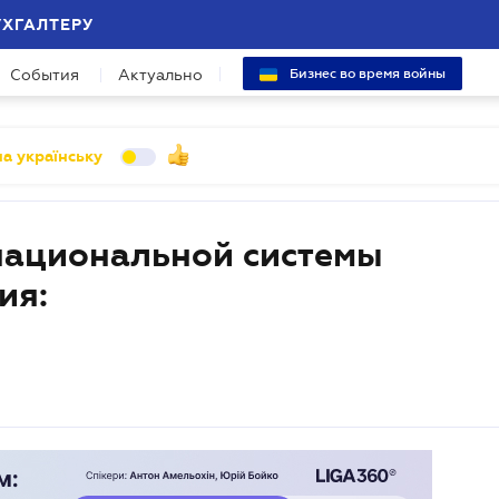
УХГАЛТЕРУ
События
Актуально
Бизнес во время войны
а українську
национальной системы
ия: