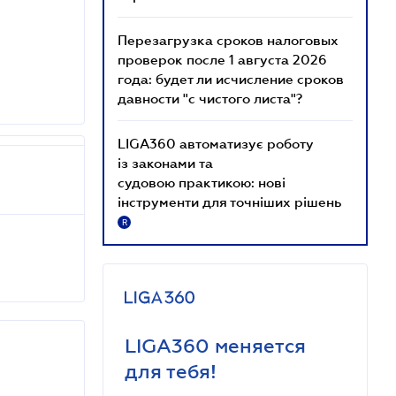
Перезагрузка сроков налоговых
проверок после 1 августа 2026
года: будет ли исчисление сроков
давности "с чистого листа"?
LIGA360 автоматизує роботу
із законами та
судовою практикою: нові
інструменти для точніших рішень
R
LIGA360 меняется
для тебя!