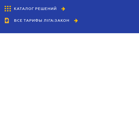
КАТАЛОГ РЕШЕНИЙ
ВСЕ ТАРИФЫ ЛІГА:ЗАКОН
Сотрудничество
Агенты
Дилеры
Политика
конфиденциальности
Условия использования
сайта
Реклама
Блог
Новости компании
Руководства
Каталоги компаний