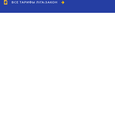
ВСЕ ТАРИФЫ ЛІГА:ЗАКОН
Сотрудничество
Агенты
Дилеры
Политика
конфиденциальности
Условия использования
сайта
Реклама
Блог
Новости компании
Руководства
Каталоги компаний
Темы в центре внимания