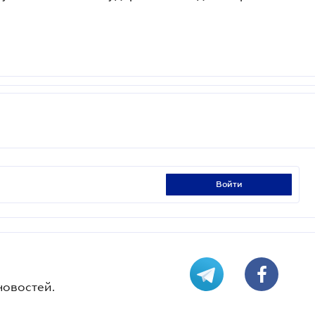
войти
новостей.