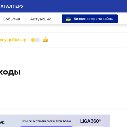
УХГАЛТЕРУ
События
Актуально
Бизнес во время войны
а українську
сходы