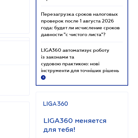
Перезагрузка сроков налоговых
проверок после 1 августа 2026
года: будет ли исчисление сроков
давности "с чистого листа"?
LIGA360 автоматизує роботу
із законами та
судовою практикою: нові
інструменти для точніших рішень
R
LIGA360 меняется
для тебя!