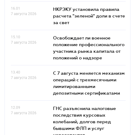
16.01
НКРЭКУ установила правила
7 августа 2026
расчета "зеленой" доли в счете
за свет
15.10
Освобождает ли военное
7 августа 2026
положение профессионального
участника рынка капитала от
положений о надзоре
13.40
С 7 августа меняется механизм
7 августа 2026
операций с трехмесячными
лимитированными
депозитными сертификатами
12.09
ГНС разъяснила налоговые
7 августа 2026
последствия курсовых
колебаний, долгов перед
бывшими ФЛП и услуг
нерезидентов