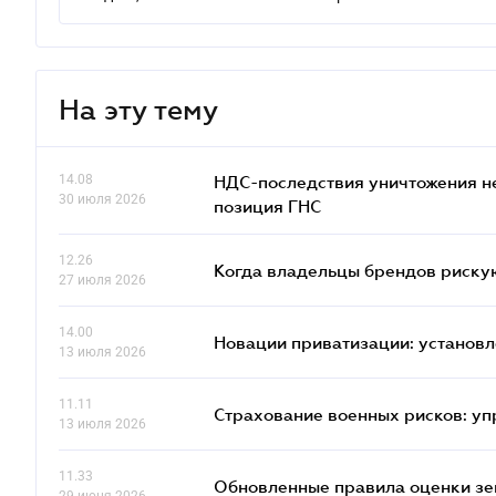
На эту тему
14.08
НДС-последствия уничтожения н
30 июля 2026
позиция ГНС
12.26
Когда владельцы брендов риску
27 июля 2026
14.00
Новации приватизации: установл
13 июля 2026
11.11
Страхование военных рисков: у
13 июля 2026
11.33
Обновленные правила оценки зем