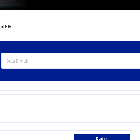
зыке
войти