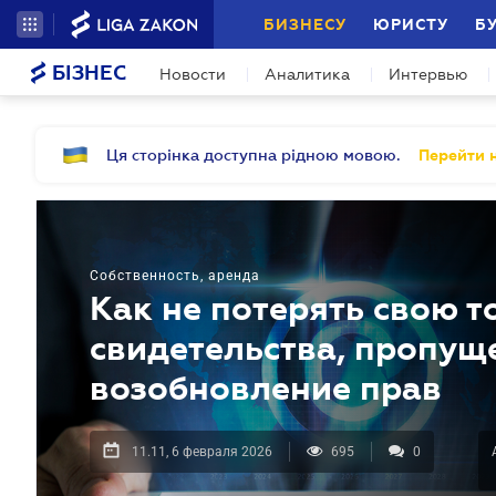
БИЗНЕСУ
ЮРИСТУ
Б
БІЗНЕС
Новости
Аналитика
Интервью
Ця сторінка доступна рідною мовою.
Перейти н
Собственность, аренда
Как не потерять свою 
свидетельства, пропущ
возобновление прав
11.11, 6 февраля 2026
695
0