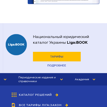
Национальный юридический
Liga:BOOK
каталог Украины
ТАРИФЫ
ПОДРОБНЕЕ
Периодические издания и
Академия
справочники
ЮРИСТ&ЗАКОН
АКАДЕМИЯ ЛІГА:ЗАКОН
КАТАЛОГ РЕШЕНИЙ
БУХГАЛТЕР&ЗАКОН
ВСЕ ТАРИФЫ ЛІГА:ЗАКОН
ВЕСТНИК МСФО