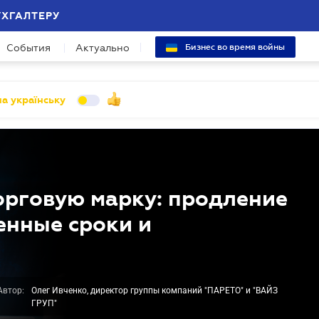
УХГАЛТЕРУ
События
Актуально
Бизнес во время войны
а українську
торговую марку: продление
енные сроки и
Автор:
Олег Ивченко, директор группы компаний "ПАРЕТО" и "ВАЙЗ
ГРУП"