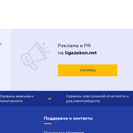
й
Реклама и PR
ligazakon.net
на
ТАРИФЫ
Сервисы анализа и
Сервисы электронной отчетности и
мониторинга
документооборота
CONTR AGENT
Liga:REPORT
Поддержка и контакты
SMS-МАЯК
VERDICTUM
Поддержка абонентов