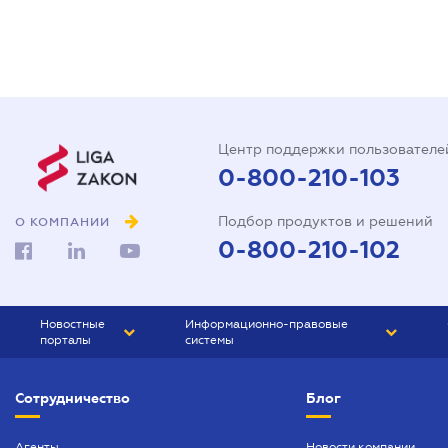
Центр поддержки пользователе
0-800-210-103
Подбор продуктов и решений
О КОМПАНИИ
0-800-210-102
Новостные
Информационно-правовые
порталы
системы
ЮРЛИГА
Право Украины
Сотрудничество
Блог
БИЗНЕС
ГРАНД
БУХГАЛТЕР.ua
ПРАЙМ
Агенты
Новости компании