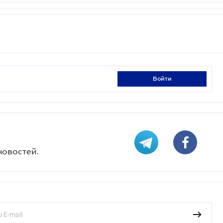
войти
новостей.