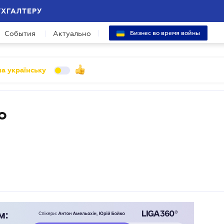
УХГАЛТЕРУ
События
Актуально
Бизнес во время войны
а українську
о