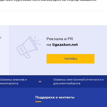
й
Реклама и PR
ligazakon.net
на
ТАРИФЫ
Сервисы анализа и
Сервисы электронной отчетности и
мониторинга
документооборота
CONTR AGENT
Liga:REPORT
Поддержка и контакты
SMS-МАЯК