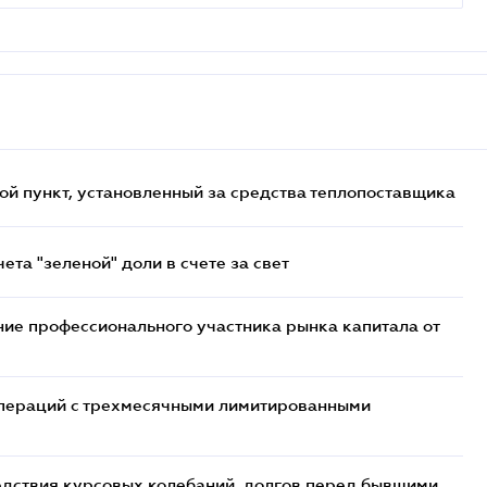
ой пункт, установленный за средства теплопоставщика
та "зеленой" доли в счете за свет
ие профессионального участника рынка капитала от
 операций с трехмесячными лимитированными
едствия курсовых колебаний, долгов перед бывшими