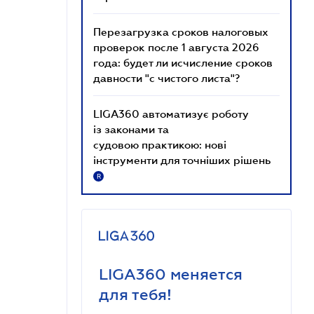
Перезагрузка сроков налоговых
проверок после 1 августа 2026
года: будет ли исчисление сроков
давности "с чистого листа"?
LIGA360 автоматизує роботу
із законами та
судовою практикою: нові
інструменти для точніших рішень
R
LIGA360 меняется
для тебя!