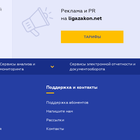
й
Реклама и PR
ligazakon.net
на
ТАРИФЫ
Сервисы анализа и
Сервисы электронной отчетности и
мониторинга
документооборота
CONTR AGENT
Liga:REPORT
Поддержка и контакты
SMS-МАЯК
VERDICTUM
Поддержка абонентов
Напишите нам
SEMANTRUM
Рассылки
SMS-МАЯК ИПОТЕКА
я
Контакты