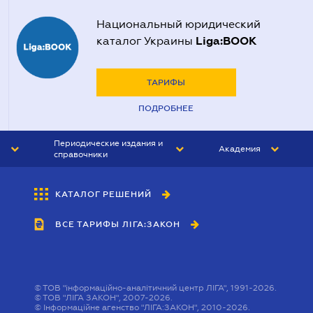
Национальный юридический
Liga:BOOK
каталог Украины
ТАРИФЫ
ПОДРОБНЕЕ
Периодические издания и
Академия
справочники
ЮРИСТ&ЗАКОН
АКАДЕМИЯ ЛІГА:ЗАКОН
КАТАЛОГ РЕШЕНИЙ
БУХГАЛТЕР&ЗАКОН
ВСЕ ТАРИФЫ ЛІГА:ЗАКОН
ВЕСТНИК МСФО
ИНТЕРБУХ
ЛИЧНЫЙ ЭКСПЕРТ
©
ТОВ "інформаційно-аналітичний центр ЛІГА", 1991-2026.
©
ТОВ "ЛІГА ЗАКОН", 2007-2026.
©
Інформаційне агенство "ЛІГА:ЗАКОН", 2010-2026.