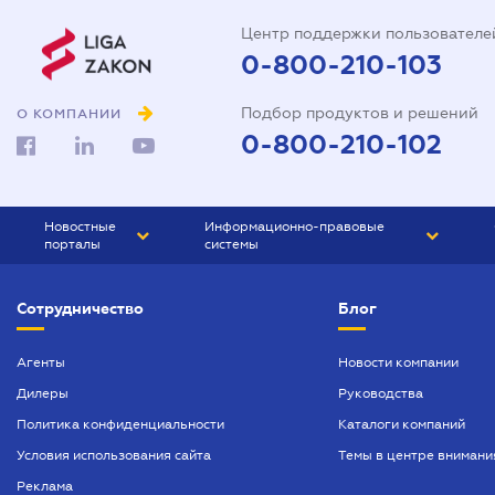
Центр поддержки пользователе
0-800-210-103
Подбор продуктов и решений
О КОМПАНИИ
0-800-210-102
Новостные
Информационно-правовые
порталы
системы
ЮРЛИГА
Право Украины
Сотрудничество
Блог
БИЗНЕС
ГРАНД
БУХГАЛТЕР.ua
ПРАЙМ
Агенты
Новости компании
Дилеры
Руководства
БУХГАЛТЕР ПРОФ
Политика конфиденциальности
Каталоги компаний
ЮРИСТ ПРОФ
Условия использования сайта
Темы в центре внимани
ЮРИСТ
Реклама