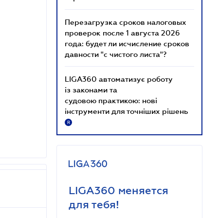
Перезагрузка сроков налоговых
проверок после 1 августа 2026
года: будет ли исчисление сроков
давности "с чистого листа"?
LIGA360 автоматизує роботу
із законами та
судовою практикою: нові
інструменти для точніших рішень
R
LIGA360 меняется
для тебя!