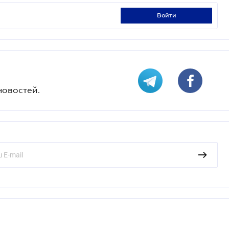
войти
новостей.