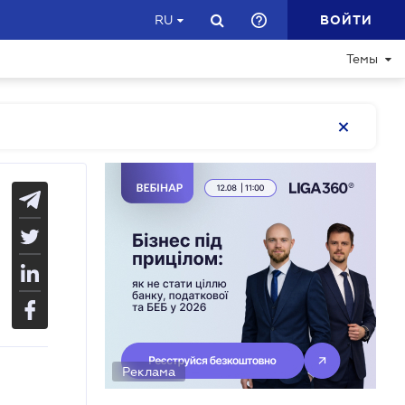
ВОЙТИ
RU
Темы
Реклама