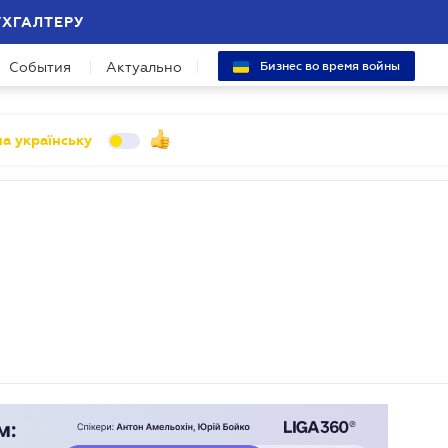
УХГАЛТЕРУ
События
Актуально
Бизнес во время войны
а українську