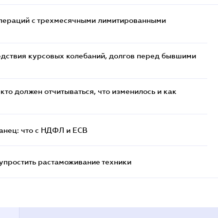
 операций с трехмесячными лимитированными
едствия курсовых колебаний, долгов перед бывшими
кто должен отчитываться, что изменилось и как
анец: что с НДФЛ и ЕСВ
упростить растаможивание техники