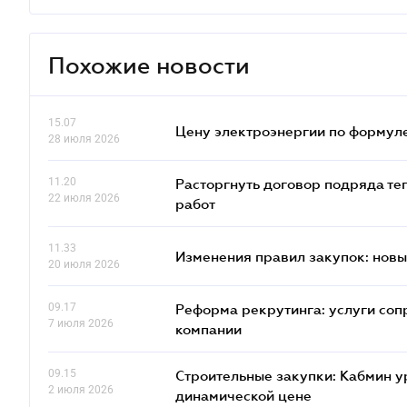
Похожие новости
15.07
Цену электроэнергии по формуле
28 июля 2026
11.20
Расторгнуть договор подряда те
22 июля 2026
работ
11.33
Изменения правил закупок: новые
20 июля 2026
09.17
Реформа рекрутинга: услуги соп
7 июля 2026
компании
09.15
Строительные закупки: Кабмин у
2 июля 2026
динамической цене