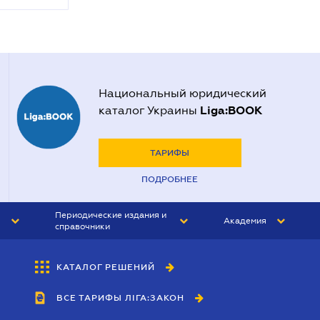
Национальный юридический
Liga:BOOK
каталог Украины
ТАРИФЫ
ПОДРОБНЕЕ
Периодические издания и
Академия
справочники
ЮРИСТ&ЗАКОН
АКАДЕМИЯ ЛІГА:ЗАКОН
КАТАЛОГ РЕШЕНИЙ
БУХГАЛТЕР&ЗАКОН
ВСЕ ТАРИФЫ ЛІГА:ЗАКОН
ВЕСТНИК МСФО