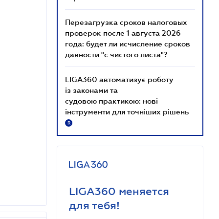
Перезагрузка сроков налоговых
проверок после 1 августа 2026
года: будет ли исчисление сроков
давности "с чистого листа"?
LIGA360 автоматизує роботу
із законами та
судовою практикою: нові
інструменти для точніших рішень
R
LIGA360 меняется
для тебя!