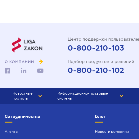
Центр поддержки пользователе
0-800-210-103
Подбор продуктов и решений
О КОМПАНИИ
0-800-210-102
Новостные
Информационно-правовые
порталы
системы
ЮРЛИГА
Право Украины
Сотрудничество
Блог
БИЗНЕС
ГРАНД
БУХГАЛТЕР.ua
ПРАЙМ
Агенты
Новости компании