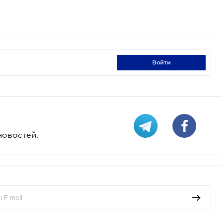
войти
новостей.