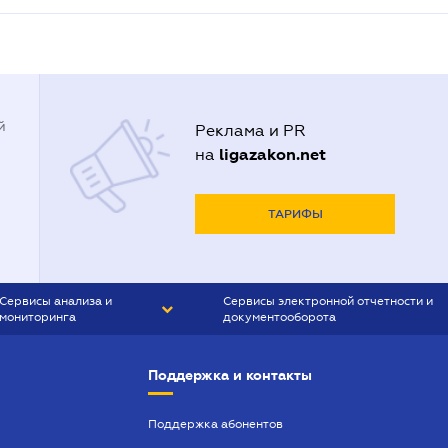
й
Реклама и PR
ligazakon.net
на
ТАРИФЫ
Сервисы анализа и
Сервисы электронной отчетности и
мониторинга
документооборота
CONTR AGENT
Liga:REPORT
Поддержка и контакты
SMS-МАЯК
VERDICTUM
Поддержка абонентов