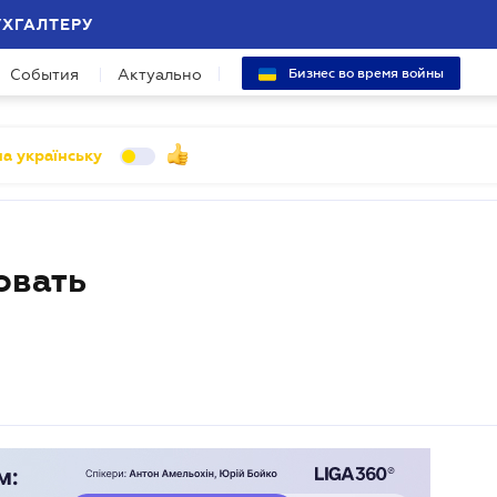
УХГАЛТЕРУ
События
Актуально
Бизнес во время войны
а українську
овать