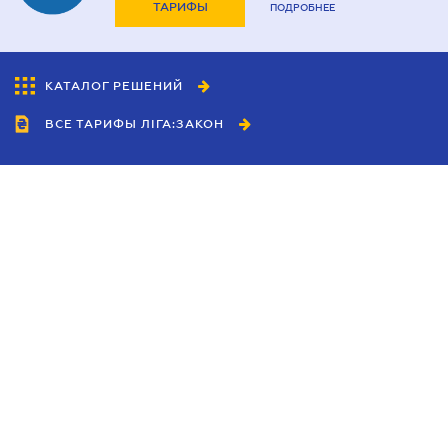
ТАРИФЫ
ПОДРОБНЕЕ
КАТАЛОГ РЕШЕНИЙ
ВСЕ ТАРИФЫ ЛІГА:ЗАКОН
Сотрудничество
Агенты
Дилеры
Политика
конфиденциальности
Условия использования
сайта
Реклама
Блог
Новости компании