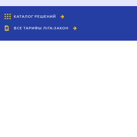
КАТАЛОГ РЕШЕНИЙ
ВСЕ ТАРИФЫ ЛІГА:ЗАКОН
Сотрудничество
Агенты
Дилеры
Политика
конфиденциальности
Условия использования
сайта
Реклама
Блог
Новости компании
Руководства