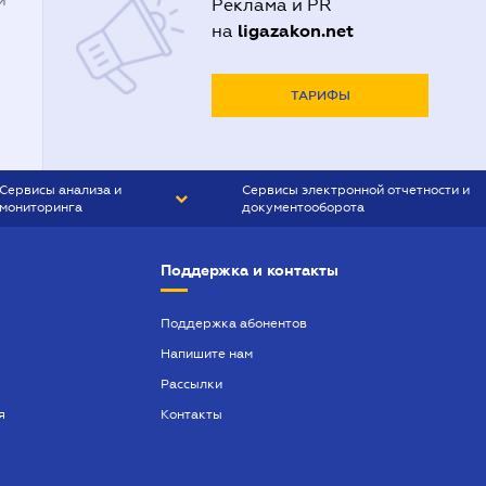
й
Реклама и PR
ligazakon.net
на
ТАРИФЫ
Сервисы анализа и
Сервисы электронной отчетности и
мониторинга
документооборота
CONTR AGENT
Liga:REPORT
Поддержка и контакты
SMS-МАЯК
VERDICTUM
Поддержка абонентов
Напишите нам
SEMANTRUM
Рассылки
SMS-МАЯК ИПОТЕКА
я
Контакты