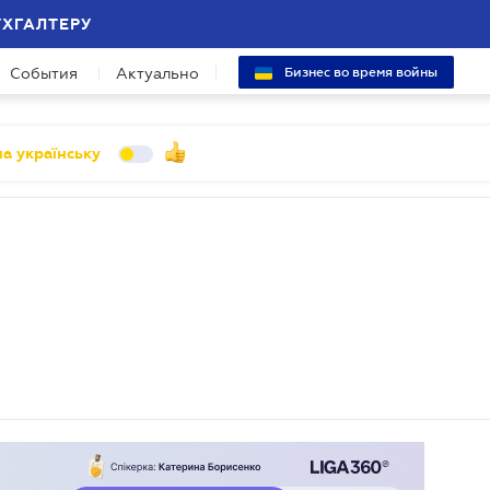
УХГАЛТЕРУ
События
Актуально
Бизнес во время войны
а українську