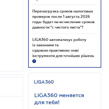
Перезагрузка сроков налоговых
проверок после 1 августа 2026
года: будет ли исчисление сроков
давности "с чистого листа"?
LIGA360 автоматизує роботу
із законами та
судовою практикою: нові
інструменти для точніших рішень
R
LIGA360 меняется
для тебя!