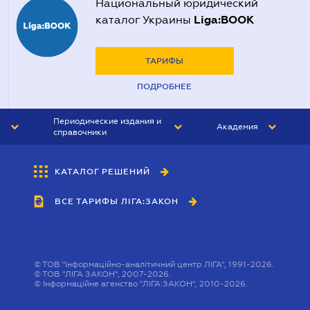
Национальный юридический
Liga:BOOK
каталог Украины
ТАРИФЫ
ПОДРОБНЕЕ
Периодические издания и
Академия
справочники
ЮРИСТ&ЗАКОН
АКАДЕМИЯ ЛІГА:ЗАКОН
КАТАЛОГ РЕШЕНИЙ
БУХГАЛТЕР&ЗАКОН
ВСЕ ТАРИФЫ ЛІГА:ЗАКОН
ВЕСТНИК МСФО
ИНТЕРБУХ
ЛИЧНЫЙ ЭКСПЕРТ
©
ТОВ "інформаційно-аналітичний центр ЛІГА", 1991-2026.
©
ТОВ "ЛІГА ЗАКОН", 2007-2026.
©
Інформаційне агенство "ЛІГА:ЗАКОН", 2010-2026.