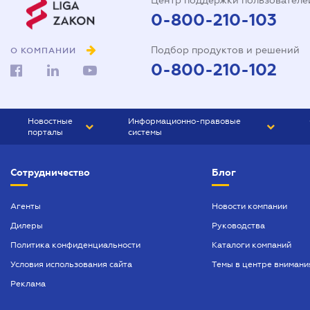
Центр поддержки пользователе
0-800-210-103
Подбор продуктов и решений
О КОМПАНИИ
0-800-210-102
Новостные
Информационно-правовые
порталы
системы
ЮРЛИГА
Право Украины
Сотрудничество
Блог
БИЗНЕС
ГРАНД
БУХГАЛТЕР.ua
ПРАЙМ
Агенты
Новости компании
Дилеры
Руководства
БУХГАЛТЕР ПРОФ
Политика конфиденциальности
Каталоги компаний
ЮРИСТ ПРОФ
Условия использования сайта
Темы в центре внимани
ЮРИСТ
Реклама
ПІДПРИЄМЕЦЬ