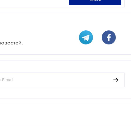
войти
новостей.