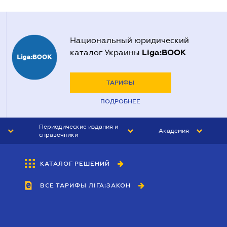
Национальный юридический
Liga:BOOK
каталог Украины
ТАРИФЫ
ПОДРОБНЕЕ
Периодические издания и
Академия
справочники
ЮРИСТ&ЗАКОН
АКАДЕМИЯ ЛІГА:ЗАКОН
КАТАЛОГ РЕШЕНИЙ
БУХГАЛТЕР&ЗАКОН
ВСЕ ТАРИФЫ ЛІГА:ЗАКОН
ВЕСТНИК МСФО
ИНТЕРБУХ
ЛИЧНЫЙ ЭКСПЕРТ