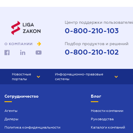
Центр поддержки пользователе
0-800-210-103
Подбор продуктов и решений
О КОМПАНИИ
0-800-210-102
Новостные
Информационно-правовые
порталы
системы
ЮРЛИГА
Право Украины
Сотрудничество
Блог
БИЗНЕС
ГРАНД
БУХГАЛТЕР.ua
ПРАЙМ
Агенты
Новости компании
Дилеры
Руководства
БУХГАЛТЕР ПРОФ
Политика конфиденциальности
Каталоги компаний
ЮРИСТ ПРОФ