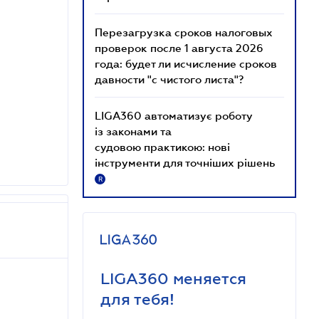
Перезагрузка сроков налоговых
проверок после 1 августа 2026
года: будет ли исчисление сроков
давности "с чистого листа"?
LIGA360 автоматизує роботу
із законами та
судовою практикою: нові
інструменти для точніших рішень
R
LIGA360 меняется
для тебя!