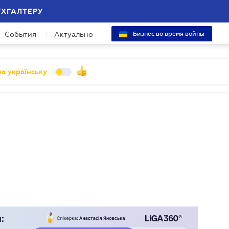
УХГАЛТЕРУ
События
Актуально
Бизнес во время войны
а українську