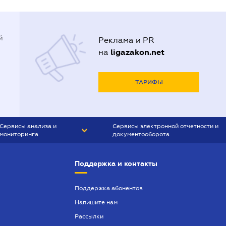
й
Реклама и PR
ligazakon.net
на
ТАРИФЫ
Сервисы анализа и
Сервисы электронной отчетности и
мониторинга
документооборота
CONTR AGENT
Liga:REPORT
Поддержка и контакты
SMS-МАЯК
VERDICTUM
Поддержка абонентов
Напишите нам
SEMANTRUM
Рассылки
SMS-МАЯК ИПОТЕКА