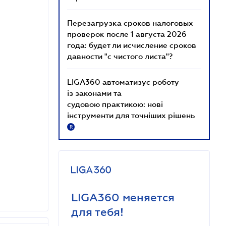
Перезагрузка сроков налоговых
проверок после 1 августа 2026
года: будет ли исчисление сроков
давности "с чистого листа"?
LIGA360 автоматизує роботу
із законами та
судовою практикою: нові
інструменти для точніших рішень
R
LIGA360 меняется
для тебя!