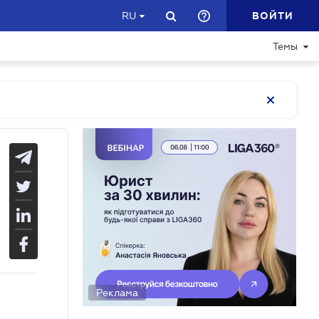
ВОЙТИ
RU
Темы
Реклама