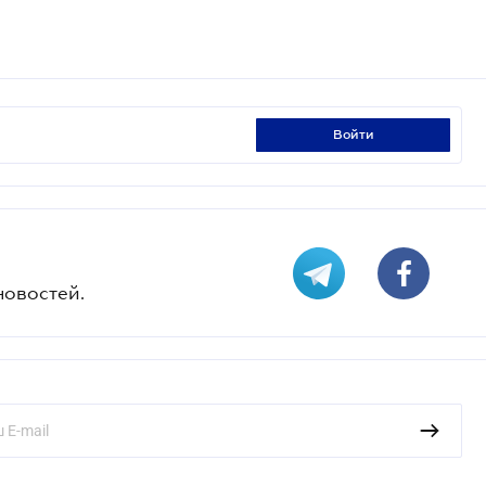
войти
новостей.