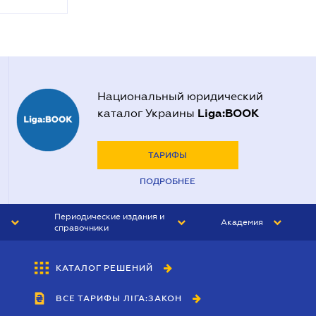
Национальный юридический
Liga:BOOK
каталог Украины
ТАРИФЫ
ПОДРОБНЕЕ
Периодические издания и
Академия
справочники
ЮРИСТ&ЗАКОН
АКАДЕМИЯ ЛІГА:ЗАКОН
КАТАЛОГ РЕШЕНИЙ
БУХГАЛТЕР&ЗАКОН
ВСЕ ТАРИФЫ ЛІГА:ЗАКОН
ВЕСТНИК МСФО