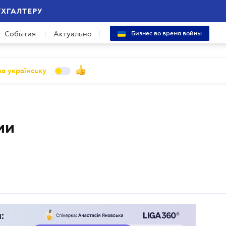
УХГАЛТЕРУ
События
Актуально
Бизнес во время войны
а українську
ии