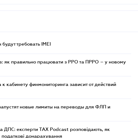
н будут требовать IMEI
в: як правильно працювати з РРО та ПРРО – у новому
 к кабинету финмониторинга зависит от действий
 запустят новые лимиты на переводы для ФЛП и
а ДПС: експерти TAX Podcast розповідають, як
і податкові донарахування