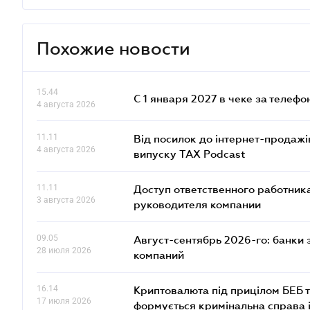
Похожие новости
15.44
С 1 января 2027 в чеке за телефо
4 августа 2026
11.11
Від посилок до інтернет-продажі
4 августа 2026
випуску TAX Podcast
11.11
Доступ ответственного работника
3 августа 2026
руководителя компании
09.05
Август-сентябрь 2026-го: банки
28 июля 2026
компаний
16.14
Криптовалюта під прицілом БЕБ т
17 июля 2026
формується кримінальна справа 