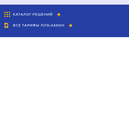
КАТАЛОГ РЕШЕНИЙ
ВСЕ ТАРИФЫ ЛІГА:ЗАКОН
Сотрудничество
Агенты
Дилеры
Политика
конфиденциальности
Условия использования
сайта
Реклама
Блог
Новости компании
Руководства