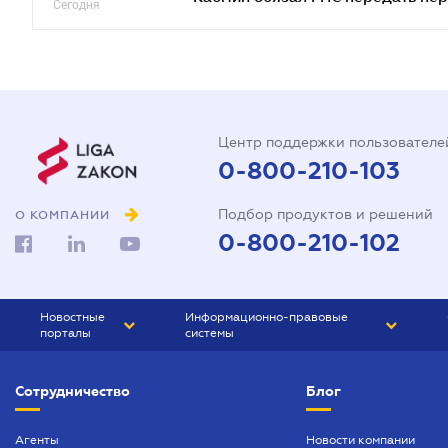
Сегодня
Центр поддержки пользователе
0-800-210-103
Подбор продуктов и решений
О КОМПАНИИ
0-800-210-102
Новостные
Информационно-правовые
порталы
системы
ЮРЛИГА
Право Украины
Сотрудничество
Блог
БИЗНЕС
ГРАНД
БУХГАЛТЕР.ua
ПРАЙМ
Агенты
Новости компании