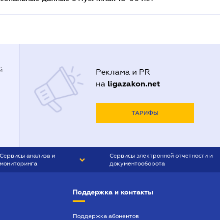
й
Реклама и PR
ligazakon.net
на
ТАРИФЫ
Сервисы анализа и
Сервисы электронной отчетности и
мониторинга
документооборота
CONTR AGENT
Liga:REPORT
Поддержка и контакты
SMS-МАЯК
VERDICTUM
Поддержка абонентов