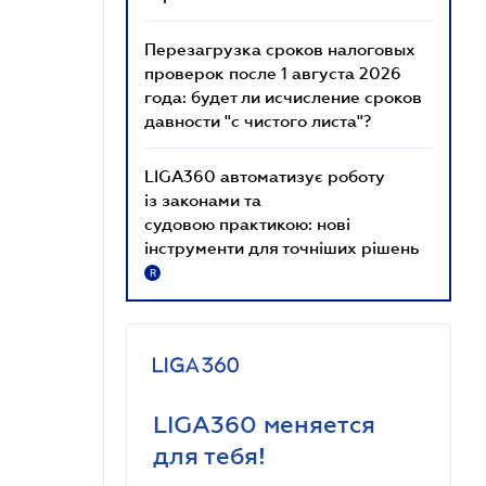
Перезагрузка сроков налоговых
проверок после 1 августа 2026
года: будет ли исчисление сроков
давности "с чистого листа"?
LIGA360 автоматизує роботу
із законами та
судовою практикою: нові
інструменти для точніших рішень
R
LIGA360 меняется
для тебя!