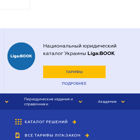
Национальный юридический
Liga:BOOK
каталог Украины
ТАРИФЫ
ПОДРОБНЕЕ
Периодические издания и
Академия
справочники
ЮРИСТ&ЗАКОН
АКАДЕМИЯ ЛІГА:ЗАКОН
КАТАЛОГ РЕШЕНИЙ
БУХГАЛТЕР&ЗАКОН
ВСЕ ТАРИФЫ ЛІГА:ЗАКОН
ВЕСТНИК МСФО