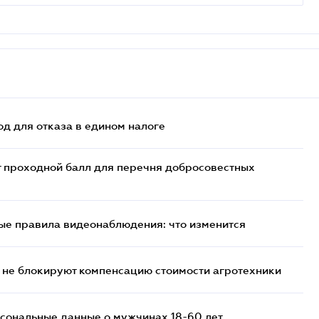
д для отказа в едином налоге
т проходной балл для перечня добросовестных
ые правила видеонаблюдения: что изменится
 не блокируют компенсацию стоимости агротехники
сональные данные о мужчинах 18-60 лет