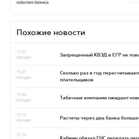
событиях бизнеса
Похожие новости
17.07
Запрещенный КВЭД в ЕГР не пово
Сегодня
15.07
Сколько раз в год пересчитываю
Сегодня
плательщиков
14.04
Табачные компании ожидают нов
Сегодня
13.13
Расчеты через два банка больше
Сегодня
12.12
Кабмин обязал ГНС передать пер