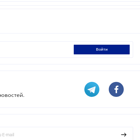
войти
новостей.