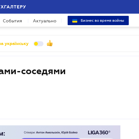
УХГАЛТЕРУ
События
Актуально
Бизнес во время войны
а українську
нами-соседями