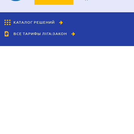
КАТАЛОГ РЕШЕНИЙ
ВСЕ ТАРИФЫ ЛІГА:ЗАКОН
Сотрудничество
Агенты
Дилеры
Политика
конфиденциальности
Условия использования
сайта
Реклама
Блог
Новости компании