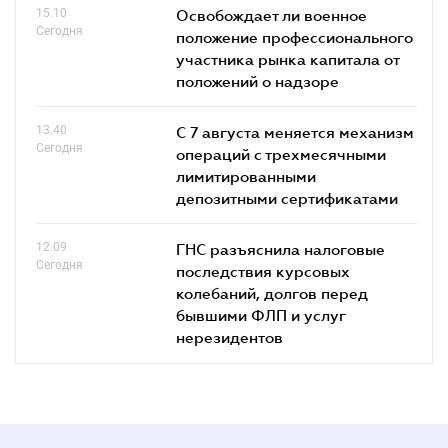
15.10
Освобождает ли военное
Сегодня
положение профессионального
участника рынка капитала от
положений о надзоре
13.40
С 7 августа меняется механизм
Сегодня
операций с трехмесячными
лимитированными
депозитными сертификатами
12.09
ГНС разъяснила налоговые
Сегодня
последствия курсовых
колебаний, долгов перед
бывшими ФЛП и услуг
нерезидентов