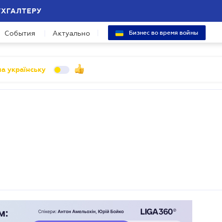
УХГАЛТЕРУ
События
Актуально
Бизнес во время войны
а українську