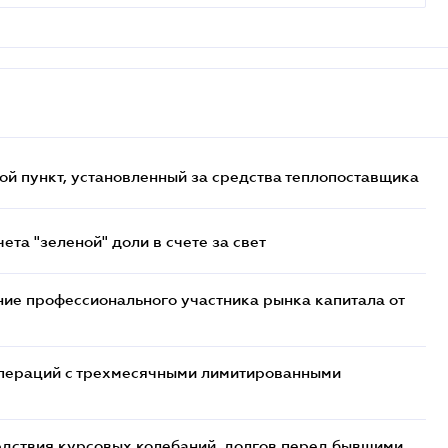
ой пункт, установленный за средства теплопоставщика
та "зеленой" доли в счете за свет
ие профессионального участника рынка капитала от
 операций с трехмесячными лимитированными
едствия курсовых колебаний, долгов перед бывшими