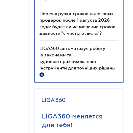
Перезагрузка сроков налоговых
проверок после 1 августа 2026
года: будет ли исчисление сроков
давности "с чистого листа"?
LIGA360 автоматизує роботу
із законами та
судовою практикою: нові
інструменти для точніших рішень
R
LIGA360 меняется
для тебя!