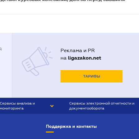
й
Реклама и PR
ligazakon.net
на
ТАРИФЫ
Сервисы анализа и
Сервисы электронной отчетности и
мониторинга
документооборота
CONTR AGENT
Liga:REPORT
Поддержка и контакты
SMS-МАЯК