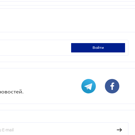
войти
новостей.