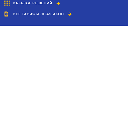
КАТАЛОГ РЕШЕНИЙ
ВСЕ ТАРИФЫ ЛІГА:ЗАКОН
Сотрудничество
Агенты
Дилеры
Политика
конфиденциальности
Условия использования
сайта
Реклама
Блог
Новости компании
Руководства
Каталоги компаний