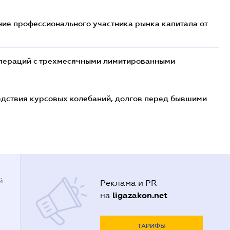
ие профессионального участника рынка капитала от
 операций с трехмесячными лимитированными
едствия курсовых колебаний, долгов перед бывшими
й
Реклама и PR
ligazakon.net
на
ТАРИФЫ