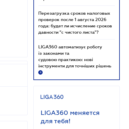
Перезагрузка сроков налоговых
проверок после 1 августа 2026
года: будет ли исчисление сроков
давности "с чистого листа"?
LIGA360 автоматизує роботу
із законами та
судовою практикою: нові
інструменти для точніших рішень
R
LIGA360 меняется
для тебя!