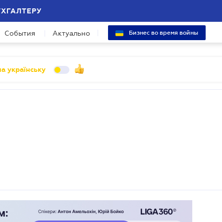
УХГАЛТЕРУ
События
Актуально
Бизнес во время войны
а українську