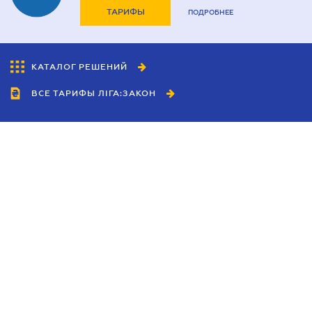
ТАРИФЫ
ПОДРОБНЕЕ
КАТАЛОГ РЕШЕНИЙ
ВСЕ ТАРИФЫ ЛІГА:ЗАКОН
Сотрудничество
Агенты
Дилеры
Политика
конфиденциальности
Условия использования
сайта
Реклама
Блог