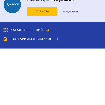
ТАРИФЫ
ПОДРОБНЕЕ
КАТАЛОГ РЕШЕНИЙ
ВСЕ ТАРИФЫ ЛІГА:ЗАКОН
Сотрудничество
Агенты
Дилеры
Политика
конфиденциальности
Условия использования
сайта
Реклама
Блог