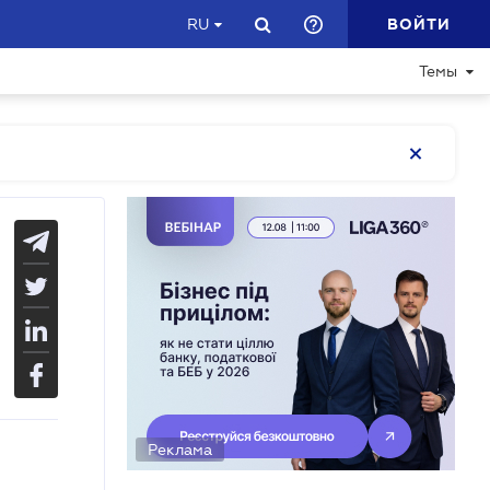
ВОЙТИ
RU
Темы
Реклама