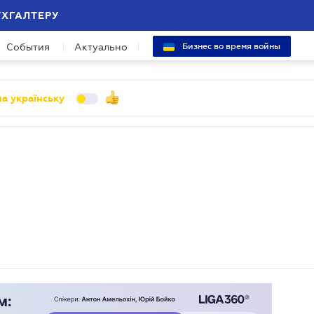
УХГАЛТЕРУ
События
Актуально
Бизнес во время войны
а українську