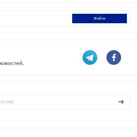
войти
новостей.