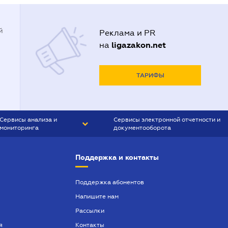
й
Реклама и PR
ligazakon.net
на
ТАРИФЫ
Сервисы анализа и
Сервисы электронной отчетности и
мониторинга
документооборота
CONTR AGENT
Liga:REPORT
Поддержка и контакты
SMS-МАЯК
VERDICTUM
Поддержка абонентов
Напишите нам
SEMANTRUM
Рассылки
SMS-МАЯК ИПОТЕКА
я
Контакты