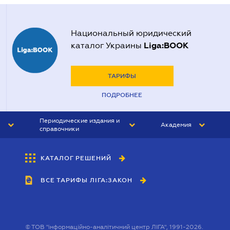
Национальный юридический
Liga:BOOK
каталог Украины
ТАРИФЫ
ПОДРОБНЕЕ
Периодические издания и
Академия
справочники
ЮРИСТ&ЗАКОН
АКАДЕМИЯ ЛІГА:ЗАКОН
КАТАЛОГ РЕШЕНИЙ
БУХГАЛТЕР&ЗАКОН
ВСЕ ТАРИФЫ ЛІГА:ЗАКОН
ВЕСТНИК МСФО
ИНТЕРБУХ
ЛИЧНЫЙ ЭКСПЕРТ
©
ТОВ "інформаційно-аналітичний центр ЛІГА", 1991-2026.