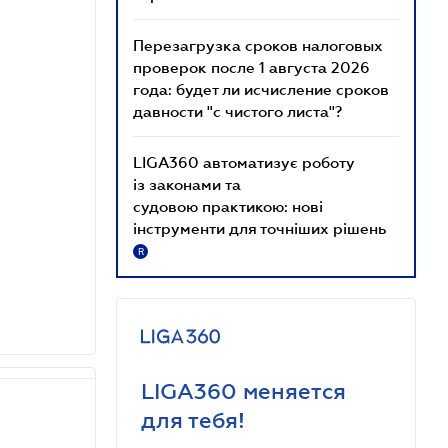
Перезагрузка сроков налоговых
проверок после 1 августа 2026
года: будет ли исчисление сроков
давности "с чистого листа"?
LIGA360 автоматизує роботу
із законами та
судовою практикою: нові
інструменти для точніших рішень
R
LIGA360 меняется
для тебя!