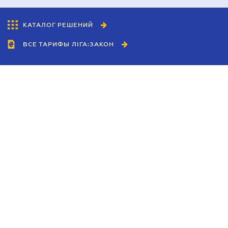
КАТАЛОГ РЕШЕНИЙ
ВСЕ ТАРИФЫ ЛІГА:ЗАКОН
Сотрудничество
Агенты
Дилеры
Политика
конфиденциальности
Условия использования
сайта
Реклама
Блог
Новости компании
Руководства