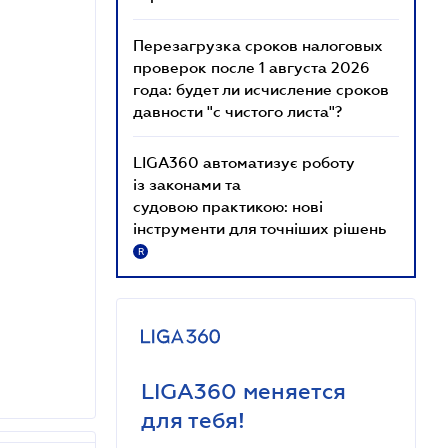
Перезагрузка сроков налоговых
проверок после 1 августа 2026
года: будет ли исчисление сроков
давности "с чистого листа"?
LIGA360 автоматизує роботу
із законами та
судовою практикою: нові
інструменти для точніших рішень
R
LIGA360 меняется
для тебя!