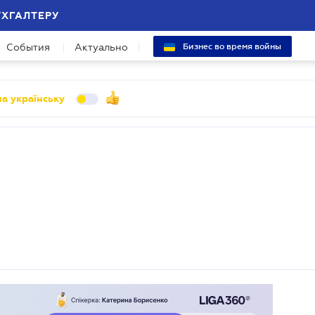
УХГАЛТЕРУ
События
Актуально
Бизнес во время войны
а українську