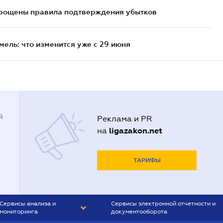
прощены правила подтверждения убытков
ель: что изменится уже с 29 июня
й
Реклама и PR
ligazakon.net
на
ТАРИФЫ
Сервисы анализа и
Сервисы электронной отчетности и
мониторинга
документооборота