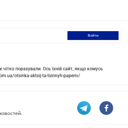
войти
е чітко порахували. Ось їхній сайт, якщо комусь
om.ua/otsinka-aktsij-ta-tsinnyh-paperiv/
новостей.