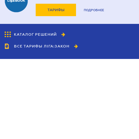
ТАРИФЫ
ПОДРОБНЕЕ
КАТАЛОГ РЕШЕНИЙ
ВСЕ ТАРИФЫ ЛІГА:ЗАКОН
Сотрудничество
Агенты
Дилеры
Политика
конфиденциальности
Условия использования
сайта
Реклама
Блог