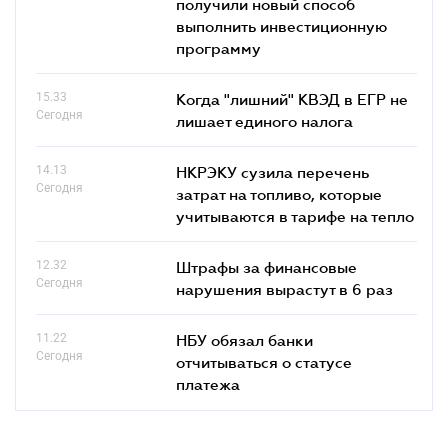
получили новый способ
выполнить инвестиционную
программу
15.33
Когда "лишний" КВЭД в ЕГР не
Сегодня
лишает единого налога
14.13
НКРЭКУ сузила перечень
Сегодня
затрат на топливо, которые
учитываются в тарифе на тепло
12.32
Штрафы за финансовые
Сегодня
нарушения вырастут в 6 раз
11.22
НБУ обязал банки
Сегодня
отчитываться о статусе
платежа