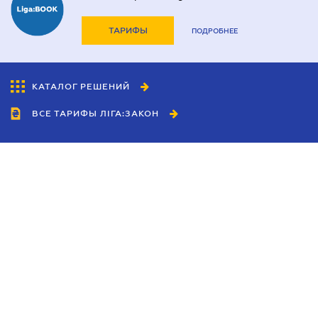
ТАРИФЫ
ПОДРОБНЕЕ
КАТАЛОГ РЕШЕНИЙ
ВСЕ ТАРИФЫ ЛІГА:ЗАКОН
Сотрудничество
Агенты
Дилеры
Политика
конфиденциальности
Условия использования
сайта
Реклама
Блог