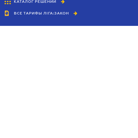
КАТАЛОГ РЕШЕНИЙ
ВСЕ ТАРИФЫ ЛІГА:ЗАКОН
Сотрудничество
Агенты
Дилеры
Политика
конфиденциальности
Условия использования
сайта
Реклама
Блог
Новости компании
Руководства
Каталоги компаний
Темы в центре внимания