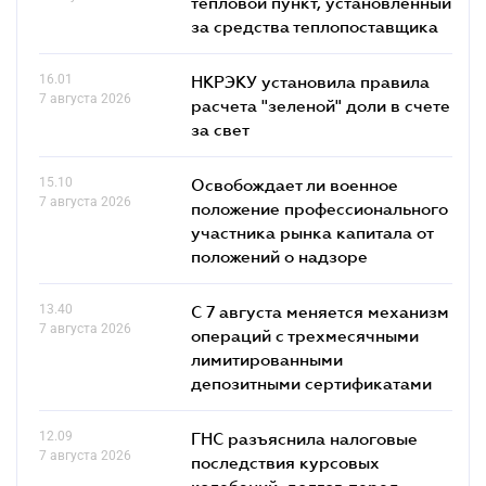
тепловой пункт, установленный
за средства теплопоставщика
16.01
НКРЭКУ установила правила
7 августа 2026
расчета "зеленой" доли в счете
за свет
15.10
Освобождает ли военное
7 августа 2026
положение профессионального
участника рынка капитала от
положений о надзоре
13.40
С 7 августа меняется механизм
7 августа 2026
операций с трехмесячными
лимитированными
депозитными сертификатами
12.09
ГНС разъяснила налоговые
7 августа 2026
последствия курсовых
колебаний, долгов перед