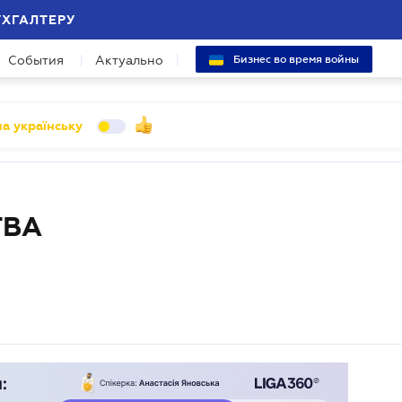
УХГАЛТЕРУ
События
Актуально
Бизнес во время войны
а українську
ТВА