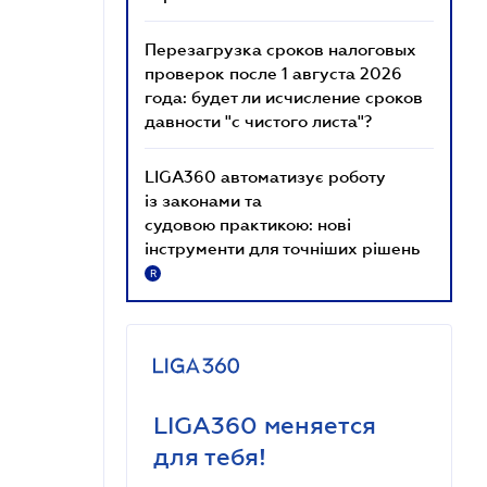
Перезагрузка сроков налоговых
проверок после 1 августа 2026
года: будет ли исчисление сроков
давности "с чистого листа"?
LIGA360 автоматизує роботу
із законами та
судовою практикою: нові
інструменти для точніших рішень
R
LIGA360 меняется
для тебя!