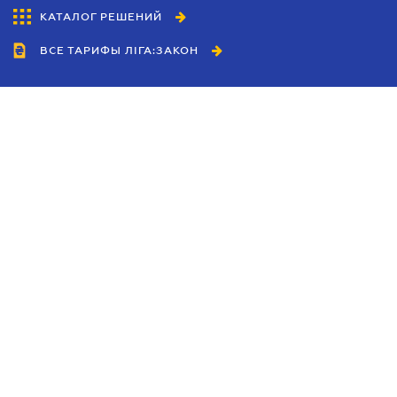
КАТАЛОГ РЕШЕНИЙ
ВСЕ ТАРИФЫ ЛІГА:ЗАКОН
Сотрудничество
Агенты
Дилеры
Политика
конфиденциальности
Условия использования
сайта
Реклама
Блог
Новости компании
Руководства
Каталоги компаний