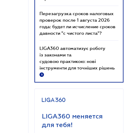
Перезагрузка сроков налоговых
проверок после 1 августа 2026
года: будет ли исчисление сроков
давности "с чистого листа"?
LIGA360 автоматизує роботу
із законами та
судовою практикою: нові
інструменти для точніших рішень
R
LIGA360 меняется
для тебя!