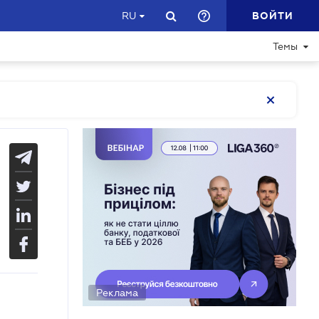
ВОЙТИ
RU
Темы
Реклама