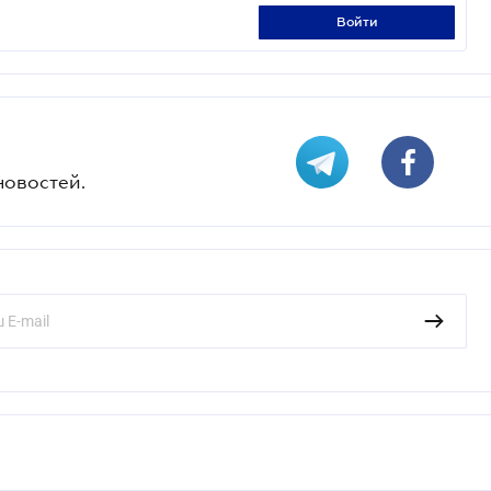
войти
новостей.