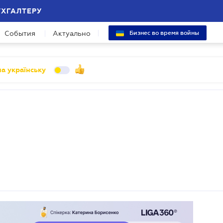
УХГАЛТЕРУ
События
Актуально
Бизнес во время войны
а українську