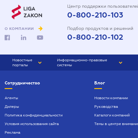
Центр поддержки пользователе
0-800-210-103
Подбор продуктов и решений
О КОМПАНИИ
0-800-210-102
Новостные
Информационно-правовые
порталы
системы
ЮРЛИГА
Право Украины
Сотрудничество
Блог
БИЗНЕС
ГРАНД
БУХГАЛТЕР.ua
ПРАЙМ
Агенты
Новости компании
Дилеры
Руководства
БУХГАЛТЕР ПРОФ
Политика конфиденциальности
Каталоги компаний
ЮРИСТ ПРОФ
Условия использования сайта
Темы в центре внимани
ЮРИСТ
Реклама