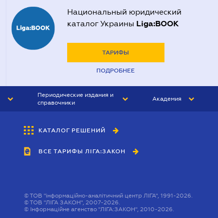
Национальный юридический
Liga:BOOK
каталог Украины
ТАРИФЫ
ПОДРОБНЕЕ
Периодические издания и
Академия
справочники
ЮРИСТ&ЗАКОН
АКАДЕМИЯ ЛІГА:ЗАКОН
КАТАЛОГ РЕШЕНИЙ
БУХГАЛТЕР&ЗАКОН
ВСЕ ТАРИФЫ ЛІГА:ЗАКОН
ВЕСТНИК МСФО
ИНТЕРБУХ
ЛИЧНЫЙ ЭКСПЕРТ
©
ТОВ "інформаційно-аналітичний центр ЛІГА", 1991-2026.
©
ТОВ "ЛІГА ЗАКОН", 2007-2026.
©
Інформаційне агенство "ЛІГА:ЗАКОН", 2010-2026.