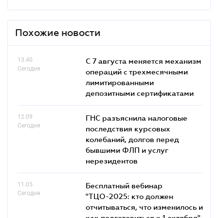
Похожие новости
13.40
С 7 августа меняется механизм
Сегодня
операций с трехмесячными
лимитированными
депозитными сертификатами
12.09
ГНС разъяснила налоговые
Сегодня
последствия курсовых
колебаний, долгов перед
бывшими ФЛП и услуг
нерезидентов
11.05
Бесплатный вебинар
Сегодня
"ТЦО-2025: кто должен
отчитываться, что изменилось и
как подготовиться к 1 октября"